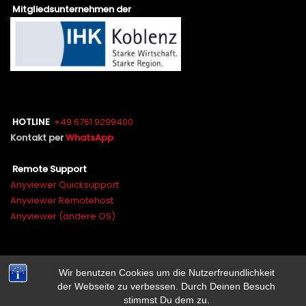
Mitgliedsunternehmen der
HOTLINE
+49 6761 9299400
Kontakt per
WhatsApp
Remote Support
Anyviewer Quicksupport
Anyviewer Remotehost
Anyviewer (andere OS)
Wir benutzen Cookies um die Nutzerfreundlichkeit
Stolz präsentiert von WordPress
|
Theme: industryup von
der Webseite zu verbessen. Durch Deinen Besuch
Themeansar
stimmst Du dem zu.