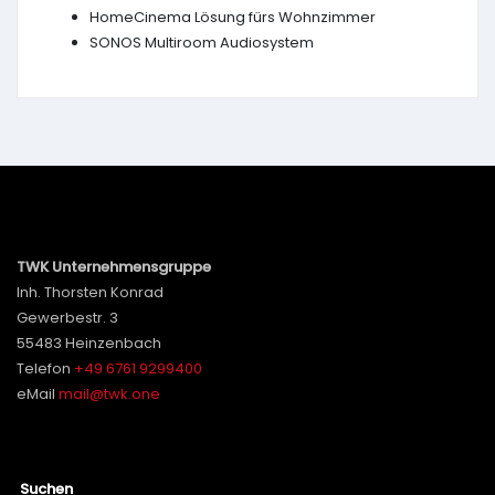
HomeCinema Lösung fürs Wohnzimmer
SONOS Multiroom Audiosystem
TWK Unternehmensgruppe
Inh. Thorsten Konrad
Gewerbestr. 3
55483 Heinzenbach
Telefon
+49 6761 9299400
eMail
mail@twk.one
Suchen