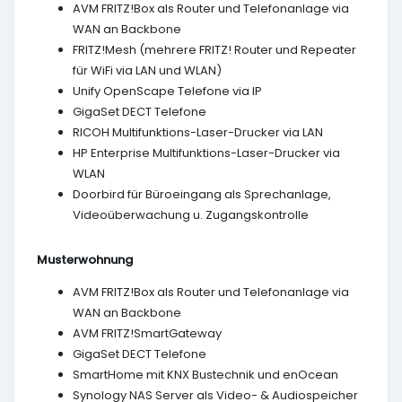
AVM FRITZ!Box als Router und Telefonanlage via
WAN an Backbone
FRITZ!Mesh (mehrere FRITZ! Router und Repeater
für WiFi via LAN und WLAN)
Unify OpenScape Telefone via IP
GigaSet DECT Telefone
RICOH Multifunktions-Laser-Drucker via LAN
HP Enterprise Multifunktions-Laser-Drucker via
WLAN
Doorbird für Büroeingang als Sprechanlage,
Videoüberwachung u. Zugangskontrolle
Musterwohnung
AVM FRITZ!Box als Router und Telefonanlage via
WAN an Backbone
AVM FRITZ!SmartGateway
GigaSet DECT Telefone
SmartHome mit KNX Bustechnik und enOcean
Synology NAS Server als Video- & Audiospeicher