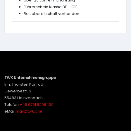
Über 25 Jahre IT-Erfahrung
Führerschein Klasse BE + C1E
Reisebereitschaft vorhanden
TWK Unternehmensgruppe
Inh. Thorsten Konrad
Gewerbestr. 3
55483 Heinzenbach
Telefon
+49 6761 9299400
eMail
mail@twk.one